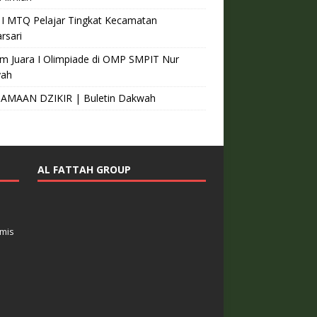
 I MTQ Pelajar Tingkat Kecamatan
rsari
m Juara I Olimpiade di OMP SMPIT Nur
yah
AMAAN DZIKIR | Buletin Dakwah
AL FATTAH GROUP
amis