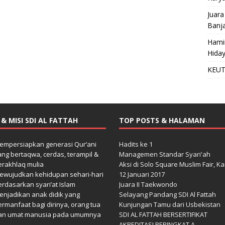
Juara
Banja
Hami
Hida
KEUT
I & MISI SDI AL FATTAH
TOP POSTS & HALAMAN
empersiapkan generasi Qur’ani
Hadits ke 1
ang bertaqwa, cerdas, terampil &
Managemen Standar Syari'ah
erakhlaq mulia
Aksi di Solo Square Muslim Fair, K
ewujudkan kehidupan sehari-hari
12 Januari 2017
erdasarkan syari’at Islam
Juara II Taekwondo
enjadikan anak didik yang
Selayang Pandang SDI Al Fattah
ermanfaat bagi dirinya, orang tua
Kunjungan Tamu dari Usbekistan
an umat manusia pada umumnya
SDI AL FATTAH BERSERTIFIKAT
AKREDITASI PERINGKAT A