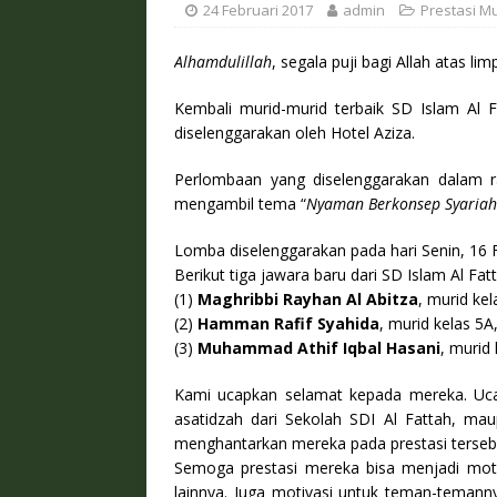
24 Februari 2017
admin
Prestasi M
Alhamdulillah
, segala puji bagi Allah atas l
Kembali murid-murid terbaik SD Islam Al 
diselenggarakan oleh Hotel Aziza.
Perlombaan yang diselenggarakan dalam 
mengambil tema “
Nyaman Berkonsep Syariah
Lomba diselenggarakan pada hari Senin, 16 Fe
Berikut tiga jawara baru dari SD Islam Al Fa
(1)
Maghribbi Rayhan Al Abitza
, murid ke
(2)
Hamman Rafif Syahida
, murid kelas 5A
(3)
Muhammad Athif Iqbal Hasani
, murid
Kami ucapkan selamat kepada mereka. Uca
asatidzah dari Sekolah SDI Al Fattah, m
menghantarkan mereka pada prestasi terseb
Semoga prestasi mereka bisa menjadi motiv
lainnya. Juga motivasi untuk teman-teman