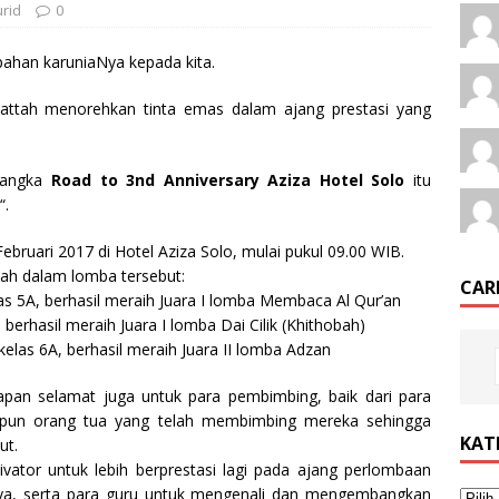
urid
0
impahan karuniaNya kepada kita.
Fattah menorehkan tinta emas dalam ajang prestasi yang
rangka
Road to 3nd Anniversary Aziza Hotel Solo
itu
“.
bruari 2017 di Hotel Aziza Solo, mulai pukul 09.00 WIB.
ttah dalam lomba tersebut:
CARI
las 5A, berhasil meraih Juara I lomba Membaca Al Qur’an
, berhasil meraih Juara I lomba Dai Cilik (Khithobah)
 kelas 6A, berhasil meraih Juara II lomba Adzan
pan selamat juga untuk para pembimbing, baik dari para
aupun orang tua yang telah membimbing mereka sehingga
KAT
ut.
ator untuk lebih berprestasi lagi pada ajang perlombaan
nya, serta para guru untuk mengenali dan mengembangkan