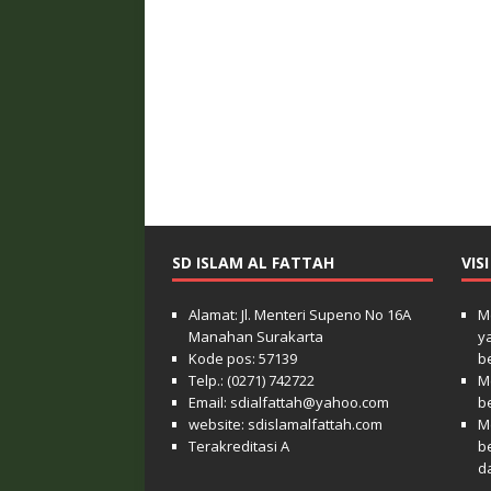
SD ISLAM AL FATTAH
VIS
Alamat: Jl. Menteri Supeno No 16A
M
Manahan Surakarta
y
Kode pos: 57139
b
Telp.: (0271) 742722
M
Email: sdialfattah@yahoo.com
b
website: sdislamalfattah.com
M
Terakreditasi A
b
d