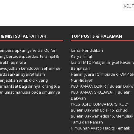
KEUT
I & MISI SDI AL FATTAH
TOP POSTS & HALAMAN
empersiapkan generasi Qur’ani
Jurnal Pendidikan
ang bertaqwa, cerdas, terampil &
Karya Ilmiah
erakhlaq mulia
Juara I MTQ Pelajar Tingkat Kecam
ewujudkan kehidupan sehari-hari
Banjarsari
erdasarkan syari’at Islam
Hamim Juara I Olimpiade di OMP S
enjadikan anak didik yang
Nur Hidayah
ermanfaat bagi dirinya, orang tua
KEUTAMAAN DZIKIR | Buletin Dak
an umat manusia pada umumnya
KEUTAMAAN SHALAWAT | Buletin
Dakwah
PRESTASI DI LOMBA MAPSI KE 21
Buletin Dakwah Edisi 16, Zuhud
Buletin Dakwah edisi 15, Memulia
Tamu dan Ramah
Himpunan Ayat & Hadits Tematik