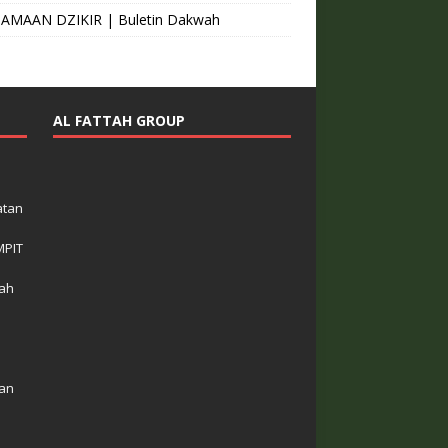
AMAAN DZIKIR | Buletin Dakwah
AL FATTAH GROUP
atan
MPIT
wah
kan