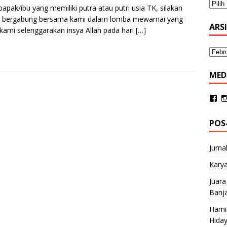
bapak/ibu yang memiliki putra atau putri usia TK, silakan
k bergabung bersama kami dalam lomba mewarnai yang
ARS
kami selenggarakan insya Allah pada hari
[…]
MED
POS
Jurna
Karya
Juara
Banja
Hami
Hida