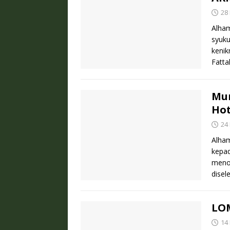
28
Alham
syuku
kenik
Fatta
Mur
Hot
24
Alham
kepad
menor
dise
LO
14