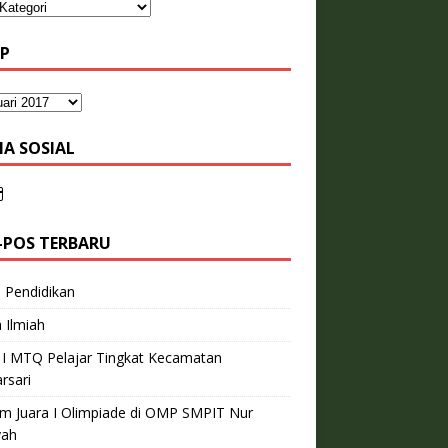
IP
IA SOSIAL
-POS TERBARU
l Pendidikan
 Ilmiah
 I MTQ Pelajar Tingkat Kecamatan
rsari
m Juara I Olimpiade di OMP SMPIT Nur
yah