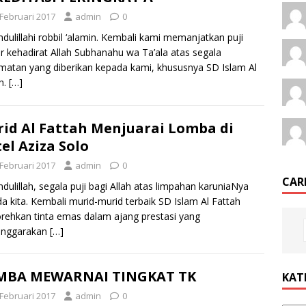
 Februari 2017
admin
0
dulillahi robbil ‘alamin. Kembali kami memanjatkan puji
r kehadirat Allah Subhanahu wa Ta’ala atas segala
matan yang diberikan kepada kami, khususnya SD Islam Al
h.
[…]
id Al Fattah Menjuarai Lomba di
el Aziza Solo
 Februari 2017
admin
0
CARI
dulillah, segala puji bagi Allah atas limpahan karuniaNya
a kita. Kembali murid-murid terbaik SD Islam Al Fattah
ehkan tinta emas dalam ajang prestasi yang
lenggarakan
[…]
MBA MEWARNAI TINGKAT TK
KAT
 Februari 2017
admin
0