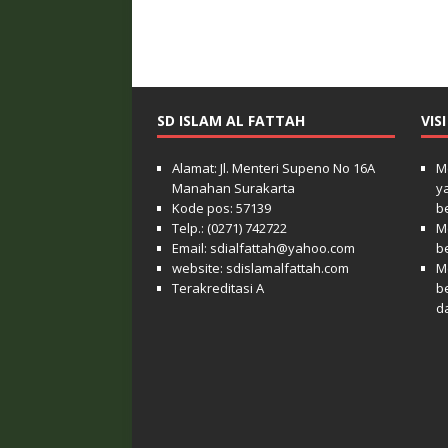
SD ISLAM AL FATTAH
VIS
Alamat: Jl. Menteri Supeno No 16A
M
Manahan Surakarta
y
Kode pos: 57139
b
Telp.: (0271) 742722
M
Email: sdialfattah@yahoo.com
b
website: sdislamalfattah.com
M
Terakreditasi A
b
d