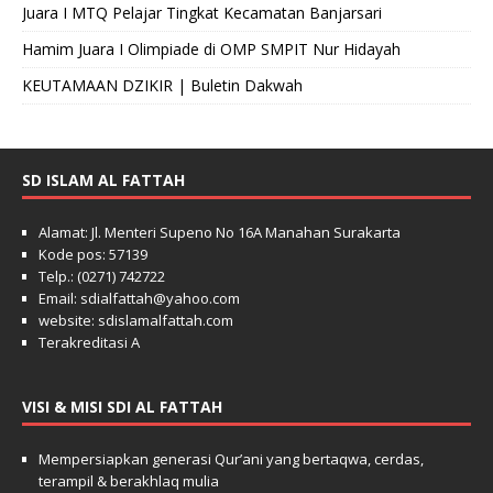
Juara I MTQ Pelajar Tingkat Kecamatan Banjarsari
Hamim Juara I Olimpiade di OMP SMPIT Nur Hidayah
KEUTAMAAN DZIKIR | Buletin Dakwah
SD ISLAM AL FATTAH
Alamat: Jl. Menteri Supeno No 16A Manahan Surakarta
Kode pos: 57139
Telp.: (0271) 742722
Email: sdialfattah@yahoo.com
website: sdislamalfattah.com
Terakreditasi A
VISI & MISI SDI AL FATTAH
Mempersiapkan generasi Qur’ani yang bertaqwa, cerdas,
terampil & berakhlaq mulia