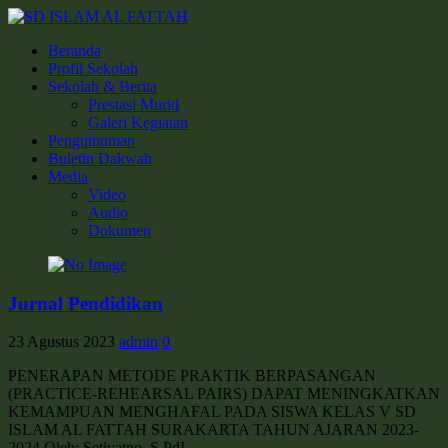
Beranda
Profil Sekolah
Sekolah & Berita
Prestasi Murid
Galeri Kegiatan
Pengumuman
Buletin Dakwah
Media
Video
Audio
Dokumen
Jurnal Pendidikan
23 Agustus 2023
admin
0
PENERAPAN METODE PRAKTIK BERPASANGAN
(PRACTICE-REHEARSAL PAIRS) DAPAT MENINGKATKAN
KEMAMPUAN MENGHAFAL PADA SISWA KELAS V SD
ISLAM AL FATTAH SURAKARTA TAHUN AJARAN 2023-
2024 Oleh: Setiyatno, S.PdI