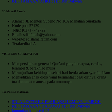
KEUTAMAAN DZIKIR | Buletin Dakwah
SD Islam Al Fattah
Alamat: Jl. Menteri Supeno No 16A Manahan Surakarta
Kode pos: 57139
Telp.: (0271) 742722
Email: sdialfattah@yahoo.com
website: sdislamalfattah.com
Terakreditasi A
VISI & MISI SDI AL FATTAH
Mempersiapkan generasi Qur’ani yang bertaqwa, cerdas,
terampil & berakhlaq mulia
Mewujudkan kehidupan sehari-hari berdasarkan syari’at Islam
Menjadikan anak didik yang bermanfaat bagi dirinya, orang
tua dan umat manusia pada umumnya
Top Posts & Halaman
SDI AL FATTAH GELAR AKSI LEMPAR JUMROH
KEUTAMAAN SHALAWAT | Buletin Dakwah
kumpulan hadits edisi 2