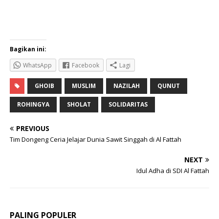
Bagikan ini:
WhatsApp
Facebook
Lagi
GHOIB
MUSLIM
NAZILAH
QUNUT
ROHINGYA
SHOLAT
SOLIDARITAS
PREVIOUS
Tim Dongeng Ceria Jelajar Dunia Sawit Singgah di Al Fattah
NEXT
Idul Adha di SDI Al Fattah
PALING POPULER