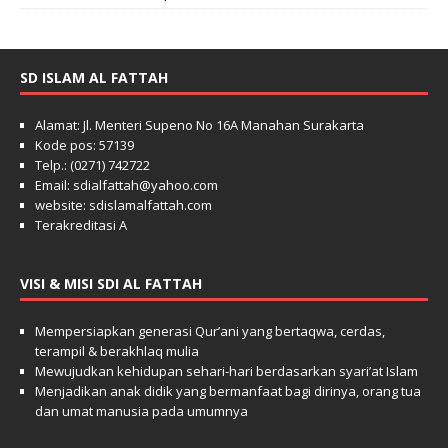
SD ISLAM AL FATTAH
Alamat: Jl. Menteri Supeno No 16A Manahan Surakarta
Kode pos: 57139
Telp.: (0271) 742722
Email: sdialfattah@yahoo.com
website: sdislamalfattah.com
Terakreditasi A
VISI & MISI SDI AL FATTAH
Mempersiapkan generasi Qur’ani yang bertaqwa, cerdas,
terampil & berakhlaq mulia
Mewujudkan kehidupan sehari-hari berdasarkan syari’at Islam
Menjadikan anak didik yang bermanfaat bagi dirinya, orang tua
dan umat manusia pada umumnya