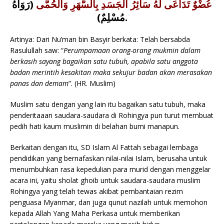
عُضْوٌ تَدَاعَى لَهُ سَائِرُ الْجَسَدِ بِالسَّهَرِ وَالْحُمَّى
(رَوَاهُ
مُسْلِمٌ).
Artinya: Dari Nu’man bin Basyir berkata: Telah bersabda
Rasulullah saw: “
Perumpamaan orang-orang mukmin dalam
berkasih sayang bagaikan satu tubuh, apabila satu anggota
badan merintih kesakitan maka sekujur badan akan merasakan
panas dan demam
”. (HR. Muslim)
Muslim satu dengan yang lain itu bagaikan satu tubuh, maka
penderitaaan saudara-saudara di Rohingya pun turut membuat
pedih hati kaum muslimin di belahan bumi manapun.
Berkaitan dengan itu, SD Islam Al Fattah sebagai lembaga
pendidikan yang bernafaskan nilai-nilai Islam, berusaha untuk
menumbuhkan rasa kepedulian para murid dengan menggelar
acara ini, yaitu sholat ghoib untuk saudara-saudara muslim
Rohingya yang telah tewas akibat pembantaian rezim
penguasa Myanmar, dan juga qunut nazilah untuk memohon
kepada Allah Yang Maha Perkasa untuk memberikan