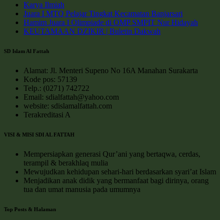
Karya Ilmiah
Juara I MTQ Pelajar Tingkat Kecamatan Banjarsari
Hamim Juara I Olimpiade di OMP SMPIT Nur Hidayah
KEUTAMAAN DZIKIR | Buletin Dakwah
SD Islam Al Fattah
Alamat: Jl. Menteri Supeno No 16A Manahan Surakarta
Kode pos: 57139
Telp.: (0271) 742722
Email: sdialfattah@yahoo.com
website: sdislamalfattah.com
Terakreditasi A
VISI & MISI SDI AL FATTAH
Mempersiapkan generasi Qur’ani yang bertaqwa, cerdas,
terampil & berakhlaq mulia
Mewujudkan kehidupan sehari-hari berdasarkan syari’at Islam
Menjadikan anak didik yang bermanfaat bagi dirinya, orang
tua dan umat manusia pada umumnya
Top Posts & Halaman