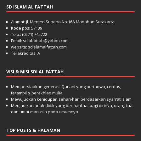
SD ISLAM AL FATTAH
Alamat: Jl. Menteri Supeno No 16A Manahan Surakarta
Kode pos: 57139
Telp.: (0271) 742722
Email: sdialfattah@yahoo.com
website: sdislamalfattah.com
Terakreditasi A
VISI & MISI SDI AL FATTAH
Mempersiapkan generasi Qur’ani yang bertaqwa, cerdas,
terampil & berakhlaq mulia
Mewujudkan kehidupan sehari-hari berdasarkan syari’at Islam
Menjadikan anak didik yang bermanfaat bagi dirinya, orang tua
dan umat manusia pada umumnya
TOP POSTS & HALAMAN