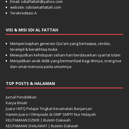
Email: sdialfattah@yahoo.com
website: sdislamalfattah.com
Terakreditasi A
VISI & MISI SDI AL FATTAH
Mempersiapkan generasi Qur’ani yang bertaqwa, cerdas,
terampil & berakhlaq mulia
Mewujudkan kehidupan sehari-hari berdasarkan syari’at Islam
Menjadikan anak didik yang bermanfaat bagi dirinya, orang tua
dan umat manusia pada umumnya
TOP POSTS & HALAMAN
Jurnal Pendidikan
Karya Ilmiah
Juara I MTQ Pelajar Tingkat Kecamatan Banjarsari
Hamim Juara I Olimpiade di OMP SMPIT Nur Hidayah
KEUTAMAAN DZIKIR | Buletin Dakwah
KEUTAMAAN SHALAWAT | Buletin Dakwah