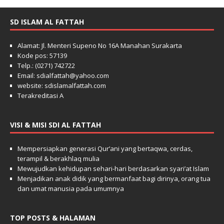
SD ISLAM AL FATTAH
Alamat: Jl. Menteri Supeno No 16A Manahan Surakarta
Kode pos: 57139
Telp.: (0271) 742722
Email: sdialfattah@yahoo.com
website: sdislamalfattah.com
Terakreditasi A
VISI & MISI SDI AL FATTAH
Mempersiapkan generasi Qur’ani yang bertaqwa, cerdas,
terampil & berakhlaq mulia
Mewujudkan kehidupan sehari-hari berdasarkan syari’at Islam
Menjadikan anak didik yang bermanfaat bagi dirinya, orang tua
dan umat manusia pada umumnya
TOP POSTS & HALAMAN