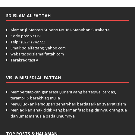
SD ISLAM AL FATTAH
Alamat: Jl. Menteri Supeno No 16A Manahan Surakarta
Kode pos: 57139
Telp.: (0271) 742722
Email: sdialfattah@yahoo.com
website: sdislamalfattah.com
Terakreditasi A
VISI & MISI SDI AL FATTAH
Mempersiapkan generasi Qur’ani yang bertaqwa, cerdas,
terampil & berakhlaq mulia
Mewujudkan kehidupan sehari-hari berdasarkan syari’at Islam
Menjadikan anak didik yang bermanfaat bagi dirinya, orang tua
dan umat manusia pada umumnya
TOP POSTS & HALAMAN