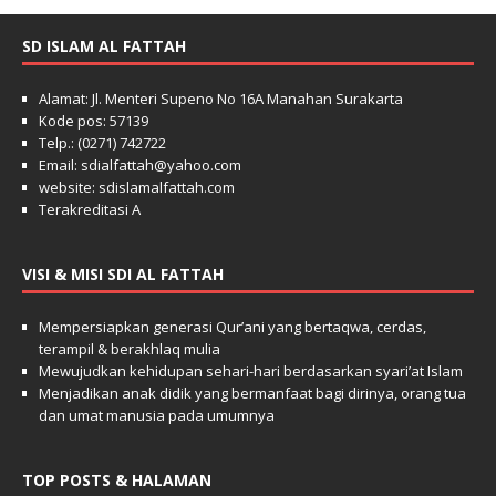
SD ISLAM AL FATTAH
Alamat: Jl. Menteri Supeno No 16A Manahan Surakarta
Kode pos: 57139
Telp.: (0271) 742722
Email: sdialfattah@yahoo.com
website: sdislamalfattah.com
Terakreditasi A
VISI & MISI SDI AL FATTAH
Mempersiapkan generasi Qur’ani yang bertaqwa, cerdas,
terampil & berakhlaq mulia
Mewujudkan kehidupan sehari-hari berdasarkan syari’at Islam
Menjadikan anak didik yang bermanfaat bagi dirinya, orang tua
dan umat manusia pada umumnya
TOP POSTS & HALAMAN