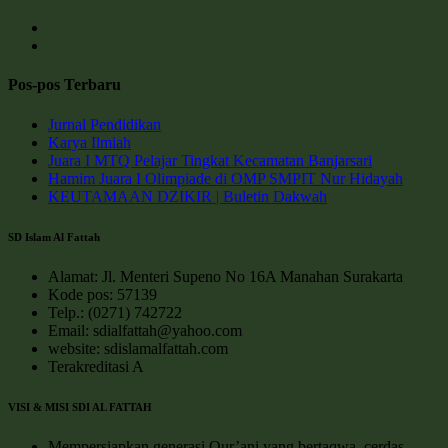
Tampilkan
sdi.alfattah’s
Tampilkan
profil
sdialfattah’s
di
profil
Pos-pos Terbaru
Facebook
di
Instagram
Jurnal Pendidikan
Karya Ilmiah
Juara I MTQ Pelajar Tingkat Kecamatan Banjarsari
Hamim Juara I Olimpiade di OMP SMPIT Nur Hidayah
KEUTAMAAN DZIKIR | Buletin Dakwah
SD Islam Al Fattah
Alamat: Jl. Menteri Supeno No 16A Manahan Surakarta
Kode pos: 57139
Telp.: (0271) 742722
Email: sdialfattah@yahoo.com
website: sdislamalfattah.com
Terakreditasi A
VISI & MISI SDI AL FATTAH
Mempersiapkan generasi Qur’ani yang bertaqwa, cerdas,