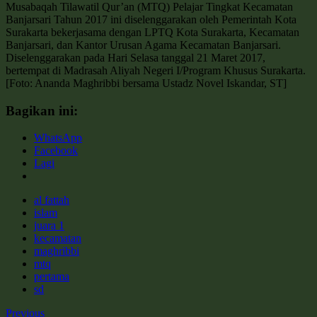
Musabaqah Tilawatil Qur’an (MTQ) Pelajar Tingkat Kecamatan
Banjarsari Tahun 2017 ini diselenggarakan oleh Pemerintah Kota
Surakarta bekerjasama dengan LPTQ Kota Surakarta, Kecamatan
Banjarsari, dan Kantor Urusan Agama Kecamatan Banjarsari.
Diselenggarakan pada Hari Selasa tanggal 21 Maret 2017,
bertempat di Madrasah Aliyah Negeri I/Program Khusus Surakarta.
[Foto: Ananda Maghribbi bersama Ustadz Novel Iskandar, ST]
Bagikan ini:
WhatsApp
Facebook
Lagi
al fattah
islam
juara 1
kecamatan
maghribbi
mtq
pertama
sd
Previous