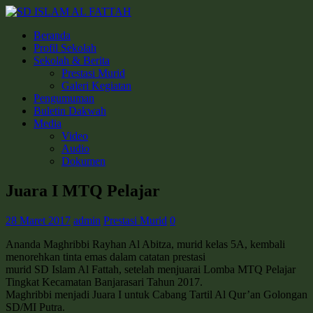
Beranda
Profil Sekolah
Sekolah & Berita
Prestasi Murid
Galeri Kegiatan
Pengumuman
Buletin Dakwah
Media
Video
Audio
Dokumen
Juara I MTQ Pelajar
28 Maret 2017
admin
Prestasi Murid
0
Ananda Maghribbi Rayhan Al Abitza, murid kelas 5A, kembali
menorehkan tinta emas dalam catatan prestasi
murid SD Islam Al Fattah, setelah menjuarai Lomba MTQ Pelajar
Tingkat Kecamatan Banjarasari Tahun 2017.
Maghribbi menjadi Juara I untuk Cabang Tartil Al Qur’an Golongan
SD/MI Putra.