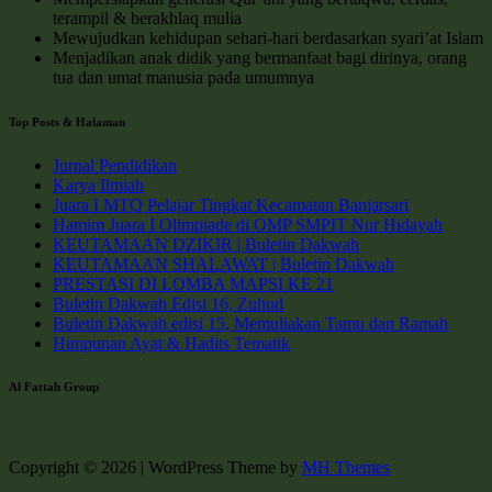
terampil & berakhlaq mulia
Mewujudkan kehidupan sehari-hari berdasarkan syari’at Islam
Menjadikan anak didik yang bermanfaat bagi dirinya, orang
tua dan umat manusia pada umumnya
Top Posts & Halaman
Jurnal Pendidikan
Karya Ilmiah
Juara I MTQ Pelajar Tingkat Kecamatan Banjarsari
Hamim Juara I Olimpiade di OMP SMPIT Nur Hidayah
KEUTAMAAN DZIKIR | Buletin Dakwah
KEUTAMAAN SHALAWAT | Buletin Dakwah
PRESTASI DI LOMBA MAPSI KE 21
Buletin Dakwah Edisi 16, Zuhud
Buletin Dakwah edisi 15, Memuliakan Tamu dan Ramah
Himpunan Ayat & Hadits Tematik
Al Fattah Group
Copyright © 2026 | WordPress Theme by
MH Themes