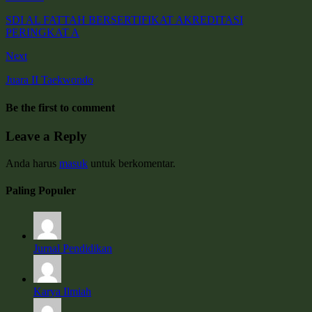
SDI AL FATTAH BERSERTIFIKAT AKREDITASI
PERINGKAT A
Next
Juara II Taekwondo
Be the first to comment
Leave a Reply
Anda harus
masuk
untuk berkomentar.
Paling Populer
Jurnal Pendidikan
Karya Ilmiah