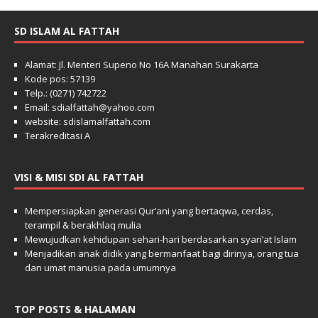
SD ISLAM AL FATTAH
Alamat: Jl. Menteri Supeno No 16A Manahan Surakarta
Kode pos: 57139
Telp.: (0271) 742722
Email: sdialfattah@yahoo.com
website: sdislamalfattah.com
Terakreditasi A
VISI & MISI SDI AL FATTAH
Mempersiapkan generasi Qur’ani yang bertaqwa, cerdas,
terampil & berakhlaq mulia
Mewujudkan kehidupan sehari-hari berdasarkan syari’at Islam
Menjadikan anak didik yang bermanfaat bagi dirinya, orang tua
dan umat manusia pada umumnya
TOP POSTS & HALAMAN